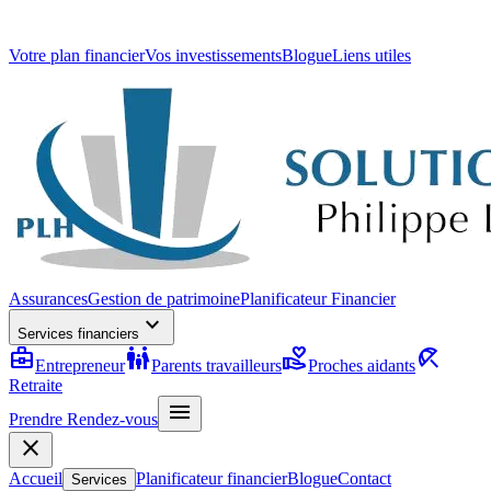
Votre plan financier
Vos investissements
Blogue
Liens utiles
Assurances
Gestion de patrimoine
Planificateur Financier
expand_more
Services financiers
business_center
family_restroom
volunteer_activism
beach_access
Entrepreneur
Parents travailleurs
Proches aidants
Retraite
menu
Prendre Rendez-vous
close
Accueil
Planificateur financier
Blogue
Contact
Services