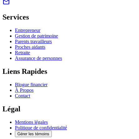
mail
Services
Entrepreneur
Gestion de patrimoine
Parents travailleurs
Proches aidants
Retraite
Assurance de personnes
Liens Rapides
Blogue financier
À Propos
Contact
Légal
Mentions légales
Politique de confidentialité
Gérer les témoins