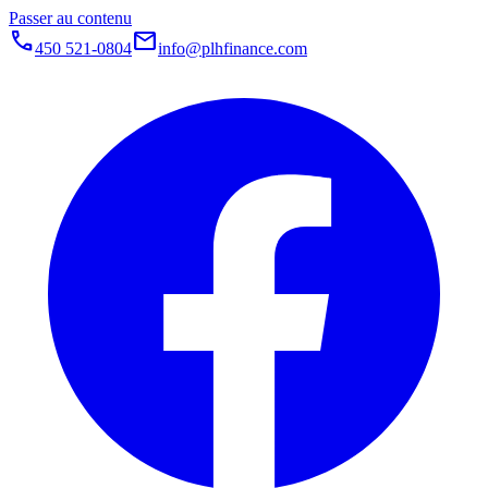
Passer au contenu
call
mail
450 521-0804
info@plhfinance.com