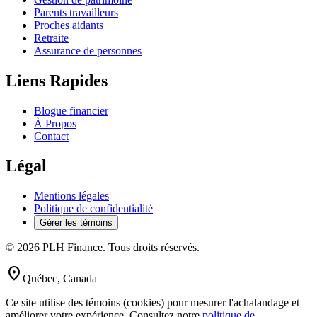
Parents travailleurs
Proches aidants
Retraite
Assurance de personnes
Liens Rapides
Blogue financier
À Propos
Contact
Légal
Mentions légales
Politique de confidentialité
Gérer les témoins
© 2026 PLH Finance. Tous droits réservés.
location_on
Québec, Canada
Ce site utilise des témoins (cookies) pour mesurer l'achalandage et
améliorer votre expérience. Consultez notre
politique de