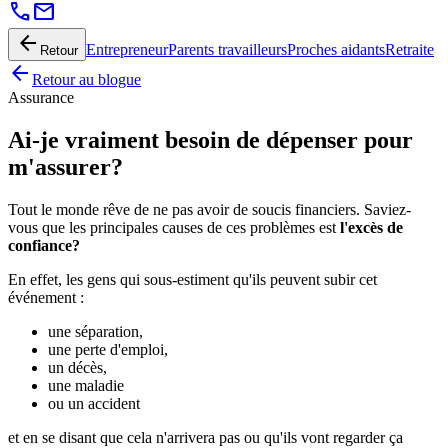
call
mail
arrow_back
Entrepreneur
Parents travailleurs
Proches aidants
Retraite
Retour
arrow_back
Retour au blogue
Assurance
Ai-je vraiment besoin de dépenser pour
m'assurer?
Tout le monde rêve de ne pas avoir de soucis financiers. Saviez-
vous que les principales causes de ces problèmes est
l'excès de
confiance?
En effet, les gens qui sous-estiment qu'ils peuvent subir cet
événement :
une séparation,
une perte d'emploi,
un décès,
une maladie
ou un accident
et en se disant que cela n'arrivera pas ou qu'ils vont regarder ça