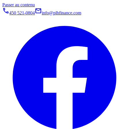
Passer au contenu
call
mail
450 521-0804
info@plhfinance.com