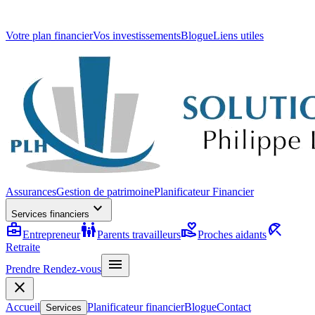
Votre plan financier
Vos investissements
Blogue
Liens utiles
Assurances
Gestion de patrimoine
Planificateur Financier
expand_more
Services financiers
business_center
family_restroom
volunteer_activism
beach_access
Entrepreneur
Parents travailleurs
Proches aidants
Retraite
menu
Prendre Rendez-vous
close
Accueil
Planificateur financier
Blogue
Contact
Services